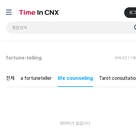
로
fortune-telling
전체 0건 / 1 
전체
a fortuneteller
life counseling
Tarot consultati
데이터가 없습니다.