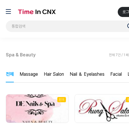
로
Spa & Beauty
전체 7건 / 1 
전체
Massage
Hair Salon
Nail ＆ Eyelashes
Facial
인기