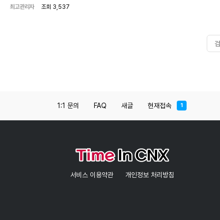
#치앙마이 유흥 #치앙마이 변마 #치앙
최고관리자
조회 3,537
마이 핸플
1:1 문의
FAQ
새글
현재접속
1
서비스 이용약관
개인정보 처리방침